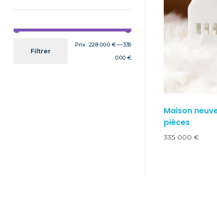
Prix :
228 000 €
—
335
Filtrer
000 €
Maison neuve
pièces
335 000
€